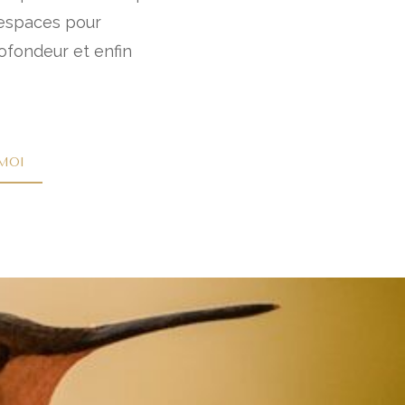
 espaces pour
rofondeur et enfin
moi