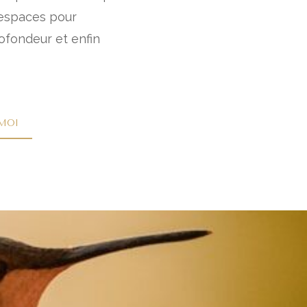
 espaces pour
rofondeur et enfin
moi